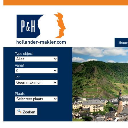
Home
Type object
Vanaf
Tot
Plaats
Zoeken