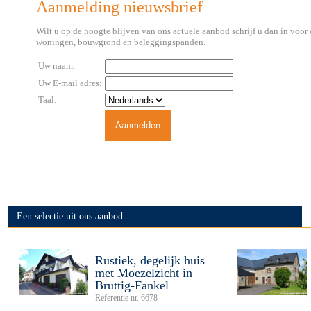
Aanmelding nieuwsbrief
Wilt u op de hoogte blijven van ons actuele aanbod schrijf u dan in voo
woningen, bouwgrond en beleggingspanden.
Uw naam:
Uw E-mail adres:
Taal:
Een selectie uit ons aanbod:
Rustiek, degelijk huis
met Moezelzicht in
Bruttig-Fankel
Referentie nr. 6678