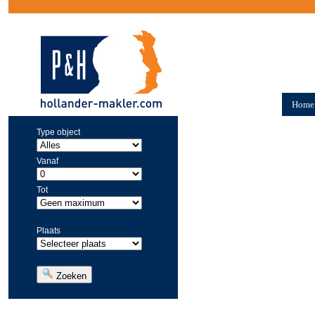
Home
Type object
Vanaf
Tot
Plaats
Zoeken