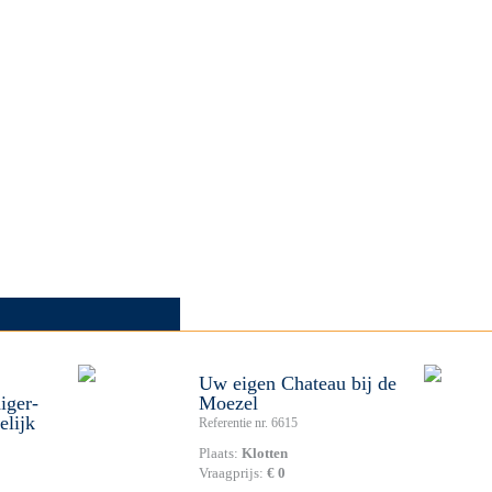
Uw eigen Chateau bij de
iger-
Moezel
elijk
Referentie nr. 6615
Plaats:
Klotten
Vraagprijs:
€ 0