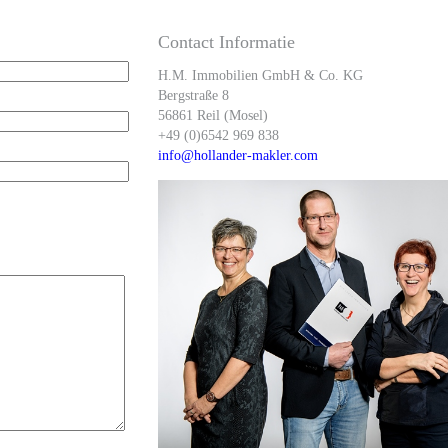
Contact Informatie
H.M. Immobilien GmbH & Co. KG
Bergstraße 8
56861 Reil (Mosel)
+49 (0)6542 969 838
info@hollander-makler.com