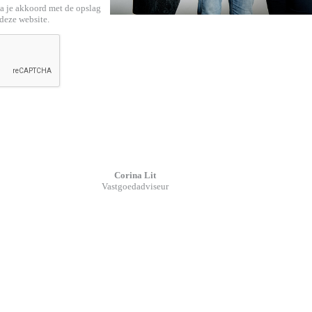
ga je akkoord met de opslag
deze website.
Corina Lit
Vastgoedadviseur