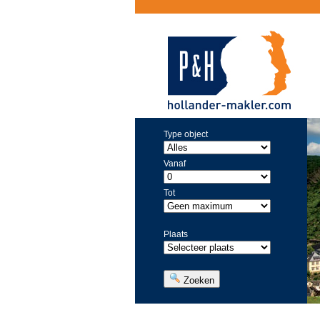
Type object
Vanaf
Tot
Plaats
Zoeken