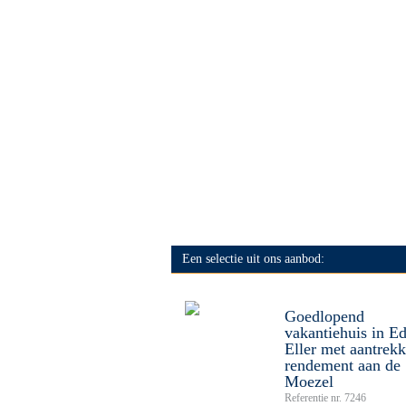
Een selectie uit ons aanbod:
Goedlopend
vakantiehuis in Ed
Eller met aantrekk
rendement aan de
Moezel
Referentie nr. 7246