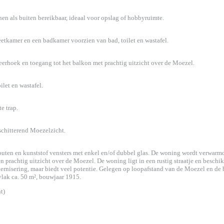
en als buiten bereikbaar, ideaal voor opslag of hobbyruimte.
etkamer en een badkamer voorzien van bad, toilet en wastafel.
erhoek en toegang tot het balkon met prachtig uitzicht over de Moezel.
let en wastafel.
e trap.
schitterend Moezelzicht.
uten en kunststof vensters met enkel en/of dubbel glas. De woning wordt verwarmd
n prachtig uitzicht over de Moezel. De woning ligt in een rustig straatje en beschik
ernisering, maar biedt veel potentie. Gelegen op loopafstand van de Moezel en de 
lak ca. 50 m², bouwjaar 1915.
t)