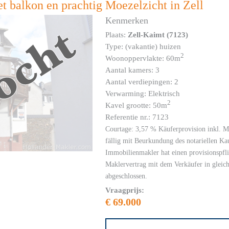
 balkon en prachtig Moezelzicht in Zell
Kenmerken
Plaats:
Zell-Kaimt (7123)
Type: (vakantie) huizen
2
Woonoppervlakte: 60m
Aantal kamers: 3
Aantal verdiepingen: 2
Verwarming: Elektrisch
2
Kavel grootte: 50m
Referentie nr.: 7123
Courtage: 3,57 % Käuferprovision inkl. M
fällig mit Beurkundung des notariellen Ka
Immobilienmakler hat einen provisionspfli
Maklervertrag mit dem Verkäufer in gleic
abgeschlossen.
Vraagprijs:
€ 69.000