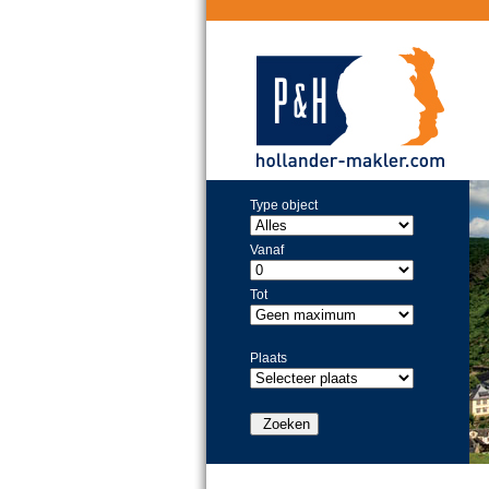
Type object
Vanaf
Tot
Plaats
Zoeken