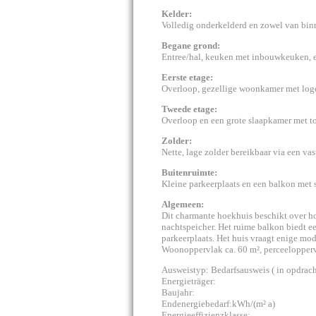
Kelder:
Volledig onderkelderd en zowel van binn
Begane grond:
Entree/hal, keuken met inbouwkeuken, e
Eerste etage:
Overloop, gezellige woonkamer met loge
Tweede etage:
Overloop en een grote slaapkamer met toi
Zolder:
Nette, lage zolder bereikbaar via een vast
Buitenruimte:
Kleine parkeerplaats en een balkon met 
Algemeen:
Dit charmante hoekhuis beschikt over ho
nachtspeicher. Het ruime balkon biedt ee
parkeerplaats. Het huis vraagt enige mod
Woonoppervlak ca. 60 m², perceelopperv
Ausweistyp: Bedarfsausweis ( in opdrach
Energieträger:
Baujahr:
Endenergiebedarf:kWh/(m² a)
Energieeffizienzklasse: