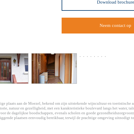
Download brochur
Neem contact op
dige plaats aan de Moezel, bekend om zijn uitstekende wijncultuur en toeristische 
orie, natuur en gezelligheid, met een karakteristieke boulevard langs het water, tal
ls voor de dagelijkse boodschappen, evenals scholen en goede gezondheidszorgvoor
liggende plaatsen eenvoudig bereikbaar, terwijl de prachtige omgeving uitnodigt to