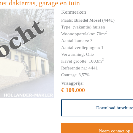
et dakterras, garage en tuin
Kenmerken
Plaats:
Briedel Mosel (4441)
Type: (vakantie) huizen
2
Woonoppervlakte: 70m
Aantal kamers: 3
Aantal verdiepingen: 1
Verwarming: Olie
2
Kavel grootte: 1003m
Referentie nr.: 4441
Courtage: 3,57%
Vraagprijs:
€ 109.000
Download brochur
Neem contact op