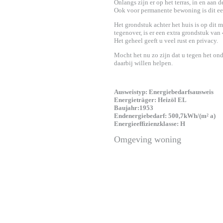
Onlangs zijn er op het terras, in en aan
Ook voor permanente bewoning is dit ee
Het grondstuk achter het huis is op dit 
tegenover, is er een extra grondstuk va
Het geheel geeft u veel rust en privacy.
Mocht het nu zo zijn dat u tegen het on
daarbij willen helpen.
Ausweistyp: Energiebedarfsausweis
Energieträger: Heizöl EL
Baujahr:1953
Endenergiebedarf: 500,7kWh/(m² a)
Energieeffizienzklasse: H
Omgeving woning