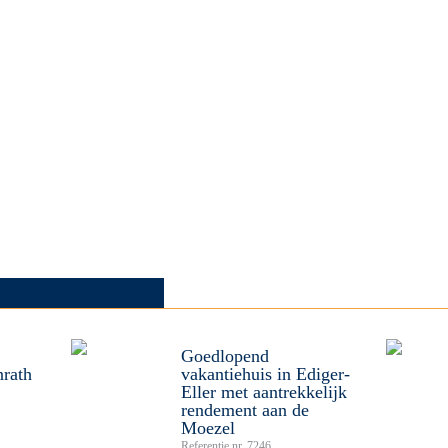
Goedlopend
nrath
vakantiehuis in Ediger-
Eller met aantrekkelijk
rendement aan de
Moezel
Referentie nr. 7246