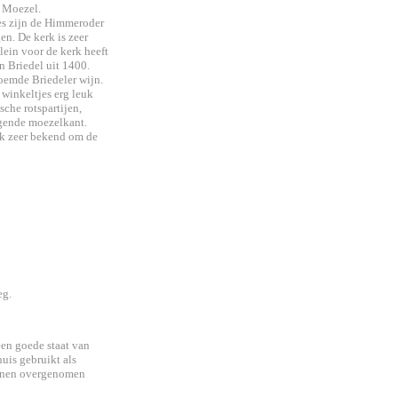
e Moezel.
jes zijn de Himmeroder
en. De kerk is zeer
ein voor de kerk heeft
n Briedel uit 1400.
roemde Briedeler wijn.
 winkeltjes erg leuk
che rotspartijen,
ggende moezelkant.
ok zeer bekend om de
eg.
een goede staat van
uis gebruikt als
unnen overgenomen