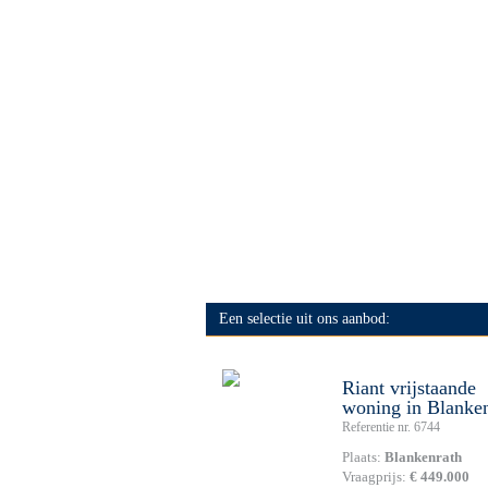
Een selectie uit ons aanbod:
Riant vrijstaande
woning in Blanke
Referentie nr. 6744
Plaats:
Blankenrath
Vraagprijs:
€ 449.000