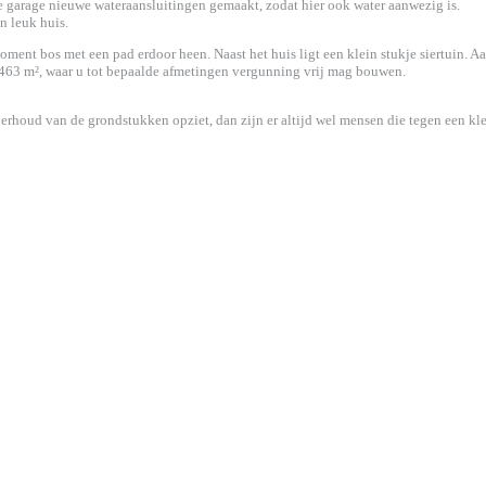
 de garage nieuwe wateraansluitingen gemaakt, zodat hier ook water aanwezig is.
n leuk huis.
moment bos met een pad erdoor heen. Naast het huis ligt een klein stukje siertuin. A
n 463 m², waar u tot bepaalde afmetingen vergunning vrij mag bouwen.
derhoud van de grondstukken opziet, dan zijn er altijd wel mensen die tegen een kl