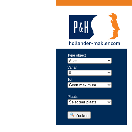
Type object
Vanaf
Tot
Plaats
Zoeken