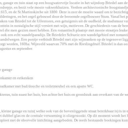
s, garage en tuin staat op een hoogwatervrije locatie in het wijndorp Briedel aan d
ijndorpje, en bezit vele mooie vakwerkhuizen. Verdere architectonische hoogstand
 1615, en de St Martinskirche uit 1800. Deze is zeer de moeite waard om te bezichtig
lderingen, en het orgel gebouwd door de beroemde orgelbouwer Stum. Vanaf het pl
daken van Briedel tot de Uilentoren, een getuigenis uit de oudheid, de stadsmuur va
ntein in nostalgische stijl versiert met wijn, motieven. De geschiedenis van de be
zel die men gezien moet hebben. Een romantisch plaatsje met mooie straatjes leuke
 ook een echt wandelparadijs. De Briedeler Schweiz een wandelgebied met romantis
andelwegen. Een pontje verbindt Briedel met zijn wijnranken op de tegenover li
zorgt worden, 160ha. Wijnveld waarvan 70% met de Rieslingdruif. Briedel is dan o
augustus en september.
e garage
onkamer en eetkeuken
 badkamer met bad/douche en toiletmeubel en een aparte WC.
terras, tuin naast het huis, bos achter het huis en grondstuk aan overkant van de w
, kleine garage en tuin( welke ook van de bovenliggende straat bereikbaar is) is in 
t dubbel glas en de centrale verwarming is oliegestookt. Op dit moment wordt het h
mpleet met de sfeervolle inrichting aangeboden. De reeds bestaande boekingen k