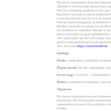
Dit mooie vrijstaaande huis met dakterra
„Briedel is een bijzonder fascinerend w
Hof, het voormalig raadhuis uit het jaar
bijzonder vanwege de mooie plafondschi
u een fascinerend uitzicht over de leien
Ook het mooie dorpsplein de Briedeler fo
Briedel is kortom een plaats aan de Moe
om doorheen te wandelen. Briedel is dus
mooie uitzichten en goed gemarkeerde w
Vele wijnvelden die met veel liefde ver
grootse wijn/straatfeesten in de maand 
Voor meer info:
https://www.briedel.de
Indeling:
Kelder
: waskeuken, werkplaats en klein
Begane grond:
hal met trapopgang, wo
Eerste etage:
overloop , 2 slaapkamers,
Buiten:
overdekte binnenplaats, ruim dak
Algemeen:
Dit mooie vrijstaande huis met dakterras
onderhoud. Het heeft houten vensters me
vakantiehuis en wordt dan ook bijna co
worden.