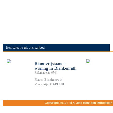
Een selectie uit ons aanbod:
Riant vrijstaande
woning in Blankenrath
Referentie nr. 6744
Plaats:
Blankenrath
Vraagprijs:
€ 449.000
Copyright 2010 Pol & Olde Hensken immobilie