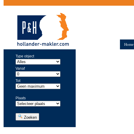
Home
Type object
Vanaf
Tot
Plaats
Zoeken